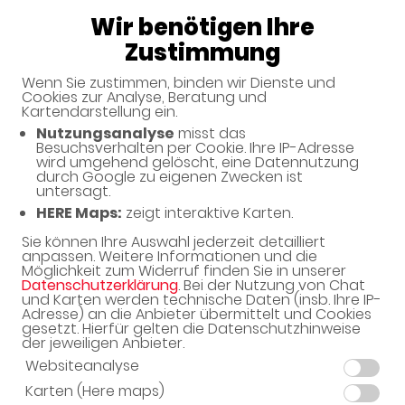
Wir benötigen Ihre
Apotheke am Brand
Zustimmung
Wenn Sie zustimmen, binden wir Dienste und
Cookies zur Analyse, Beratung und
Kartendarstellung ein.
Nutzungsanalyse
misst das
Besuchsverhalten per Cookie. Ihre IP-Adresse
wird umgehend gelöscht, eine Datennutzung
durch Google zu eigenen Zwecken ist
untersagt.
Willkommen in Ihrer Apotheke
HERE Maps:
zeigt interaktive Karten.
Ihre Gesundheitsberatung vor Ort
Sie können Ihre Auswahl jederzeit detailliert
anpassen. Weitere Informationen und die
Möglichkeit zum Widerruf finden Sie in unserer
Datenschutzerklärung
. Bei der Nutzung von Chat
und Karten werden technische Daten (insb. Ihre IP-
Adresse) an die Anbieter übermittelt und Cookies
gesetzt. Hierfür gelten die Datenschutzhinweise
Adresse
der jeweiligen Anbieter.
Am Brand 28
Websiteanalyse
55116 Mainz
Karten (Here maps)